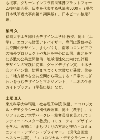
も従事。グリーンインフラ官民連携プラットフォー
ム技術部会長、日本を代表する執筆者5000人（現代
日本執筆者大事典第５期掲載）。日本ビール検定2
級。
柴田 久
福岡大学工学部社会デザイン工学科 教授。博士（工
学）。エコデモ財団アドバイザー。専門は景観や公
共空間のデザイン、まちづくり。南米コロンビアで
の海外プロジェクトや九州を中心に四国、東北を含
む多数の公共空間整備、地域活性化に向けた計画、
デザインの実践に従事。グッドデザイン賞、土木学
会デザイン賞、防災まちづくり大賞など受賞。著書
に「地方都市を公共空間から再生する：日常のにぎ
わいをうむデザインとマネジメント」「土木の仕事
ガイドブック」（学芸出版）など。
土肥 真人
東京科学大学環境・社会理工学院 教授。エコロジカ
ル・デモクラシー財団代表理事。博士（農学）。 カ
リフォルニア大学バークレー校客員研究員としてラ
ンディー・ヘスター教授にコミュニティ・デザイン
を学ぶ。著書に「まちづくりの方法と技術－コミュ
ニティー・デザイン・プライマー」（現代企画室，
ヘスター共著)、「エコロジカル・デモクラシー：ま