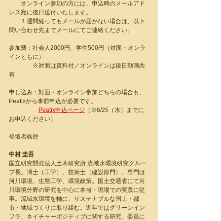
　　オンライン参加の方には、申込時のメールアド
レス宛に後日送付いたします。
　　１週間経ってもメールが届かない場合は、以下
問い合わせ先までメールにてご連絡ください。
参加費：社会人2000円、学生500円（対面・オンラ
インともに）
　　　　※対面は資料付／オンラインは後日動画共
有
申し込み：対面・オンライン参加どちらの場合も、
Peatixから事前申込が必要です。
Peatix申込ページ
（※6/25（水）までに
お申込ください）
登壇者略歴
中村 圭吾
国立研究開発法人土木研究所 流域水環境研究グルー
プ長。博士（工学）、技術士（建設部門）。専門は
河川環境、生態工学、環境政策。国土交通省にて河
川環境分野の研究を中心に本省・現場での実践に従
事。流域水環境を軸に、サステナブルな国土・都
市・地域づくりに取り組む。近年ではグリーンイン
フラ、ネイチャーポジティブに関する研究、委員に