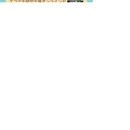
エコデモ財団主催オンラインセミ
ナー「雪国津軽のまち育て×エコ
ロジカル・デモクラシー:人の心
に触れるまちのデザインとは」
レクチャー・講演
エコデモ財団
「この星で生きるための都市を創る―生態
系と協働して導く都市計画」
原稿・論文
エコデモ財団
「SDGsが公園にやってくる！―Park-PFI
による経済・社会・自然の統合的運営」