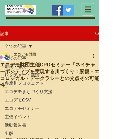
記事
全ての記事
エコデモ財団
全ての記事
エコデモ財団主催CPDセミナー「ネイチャ
原稿・論文
ーポジティブを実現する川づくり：景観・エ
レクチャー・講演
コロジカル・デモクラシーとの交点その可能
多摩川プロジェクト
性」
エコデモまちづくり支援
エコデモCSV
エコデモセミナー
主催イベント
活動報告書
出版