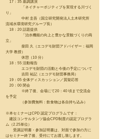
　17：35 基調講演
　　　　 「ネイチャーポジティブを実現する川づく
り」
　　　　 中村 圭吾（国立研究開発法人土木研究所 
流域水環境研究グループ長）　　　
　18：20 話題提供
　　　　 「治水機能の向上と豊かな景観づくりの両
立」
　　　　 柴田 久（エコデモ財団アドバイザー：福岡
大学 教授）
　　　　 休憩（10 分）
　18：55 活動報告
　　　　 エコデモ財団の活動と今後の予定について
　　　　 吉田 祐記（エコデモ財団事務局）
　19：05 全体ディスカッション／質疑応答
　20：00 閉会
　　　　 ※終了後、会場にて20：40 頃まで交流会
を予定
　　　　（参加費無料：飲食物は各自持ち込み）
※本セミナーはCPD 認定プログラムです：
　建設コンサルタンツ協会CPD制度の認定プログラ
特集記事
ム（2.25単位）
　　受講証明書・参加証明書は、対面で参加の方に
はセミナー終了後、受付にてお渡し致します。