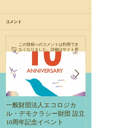
コメント
この投稿へのコメントは利用でき
エコデモ財団主催オンラ
エコデモ財団主
なくなりました。詳細はサイト所
インセミナー「雪国津軽
ラインセミナー
有者にお問い合わせください。
のまち育て×エコロジカ
くりと自然・生
ル・デモクラシー:人の心
性をつなぐ 思
に触れるまちのデザイン
術」 島谷幸宏
とは」
迎えして
一般財団法人エコロジカ
エコデモ財団主
ル・デモクラシー財団 設立
ナー「ネイチ
10周年記念イベント
ブを実現する