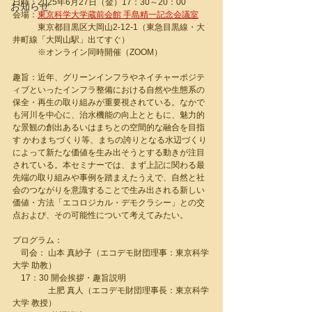
日時：2025年6月27日（金）17：30～20：00
お知らせ
会場：
東京科学大学蔵前会館 手島精一記念会議室
　　　東京都目黒区大岡山2-12-1（東急目黒線・大
井町線「大岡山駅」出てすぐ）
　　　※オンライン同時開催（ZOOM）
趣旨：近年、グリーンインフラやネイチャーポジテ
ィブといったインフラ整備における自然や生態系の
保全・再生の取り組みが重要視されている。なかで
も河川を中心に、治水機能の向上とともに、魅力的
な景観の創出あるいはまちとの空間的な融合を目指
す かわまちづくり等、まちの誇りとなる水辺づくり
によって新たな価値を生み出そうとする動きが注目
されている。本セミナーでは、まず上記に関わる最
先端の取り組みや事例を踏まえたうえで、自然と社
会のつながりを意識することで生み出される新しい
価値・方法「エコロジカル・デモクラシー」との交
点および、その可能性について考えてみたい。
プログラム：
　司会： 山本 真紗子（エコデモ財団理事：東京科学
大学 助教）
　17：30 開会挨拶・趣旨説明
　　　　 土肥 真人（エコデモ財団理事長：東京科学
大学 教授）