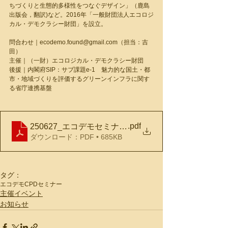
ちづくりと生態的多様性をつなぐデザイン」（鹿島
出版会，翻訳)など。2016年「一般財団法人エコロジ
カル・デモクラシー財団」を設立。
問合わせ｜ecodemo.found@gmail.com（担当：吉
田）
主催｜（一財）エコロジカル・デモクラシー財団
後援｜内閣府SIP：サブ課題e-1　魅力的な国土・都
市・地域づくりを評価するグリーンインフラに関す
る省庁連携基盤
.pdf
250627_エコデモセミナーflyer
ダウンロード：PDF • 685KB
タグ：
エコデモCPDセミナー
主催イベント
お知らせ