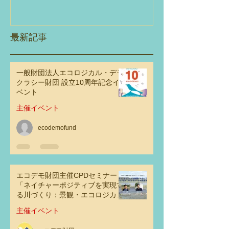
観・エコロジ
ラシーとの交
性」
最新記事
一般財団法人エコロジカル・デモ
クラシー財団 設立10周年記念イ
ベント
主催イベント
ecodemofund
エコデモ財団主催CPDセミナー
「ネイチャーポジティブを実現す
る川づくり：景観・エコロジカ
ル・デモクラシーとの交点その可
主催イベント
能性」