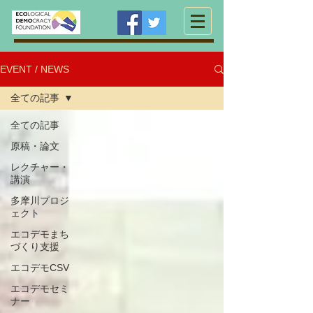
EVENT / NEWS
全ての記事
全ての記事
原稿・論文
レクチャー・
講演
多摩川プロジ
ェクト
エコデモまち
づくり支援
エコデモCSV
エコデモセミ
ナー