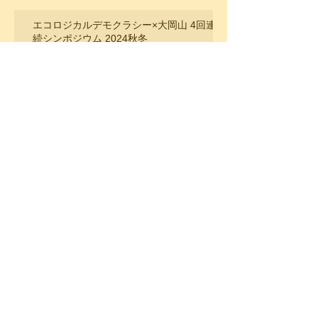
ャーポジティブを実現する川づくり：景
観・エコロジカル・デモクラシーとの交点
その可能性」
主催イベント
2025年5月22日
エコロジカルデモクラシー×大岡山 4回連
続シンポジウム 2024秋冬
主催イベント
2024年8月17日
多摩川138km人力の旅の記録
多摩川プロジェクト
2023年12月27日
Ecological Democracy :Touch the
people's hearts, Scale up Machizukuri
レクチャー・講演
2023年9月15日
「エコロジカル・デモクラシー：人々の心