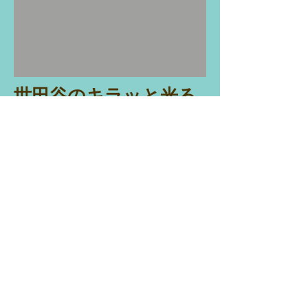
世田谷のキラッと光る
まちづくり
設立20年を越える世田谷まちづくり
ファンド。世田谷の豊かな市民活動を
支え育むと同時に、近年「災害対策・
復興まちづくり部門」「10代まちづく
り 部門」など社会の動き、要請にも応
えてきました。そんな中、土肥真人が
運営委員長在任中から仲間とともに育
ててきた新しい動きが「キラ星応援コ
ミュニティ部門」です。世田谷で“キラ
っ”と光るまちづくりのグループを生み
出すこと、そしてチャレンジャーを応
援するコミュニティをつくることを目