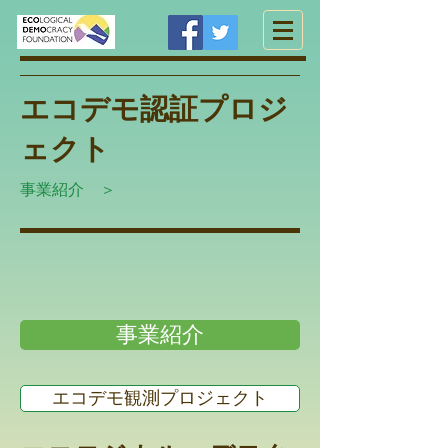
エコデモ認証プロジ
ェクト
事業紹介 ＞
事業紹介
エコデモ観測プロジェクト