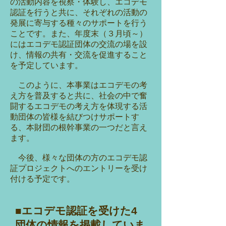
の活動内容を視察・体験し、エコデモ
認証を行うと共に、それぞれの活動の
発展に寄与する種々のサポートを行う
ことです。また、年度末（３月頃～）
にはエコデモ認証団体の交流の場を設
け、情報の共有・交流を促進すること
を予定しています。
このように、本事業はエコデモの考
え方を普及すると共に、社会の中で奮
闘するエコデモの考え方を体現する活
動団体の皆様を結びつけサポートす
る、本財団の根幹事業の一つだと言え
ます。
今後、
様々な団体の方のエコデモ認
証プロジェクトへのエントリーを受け
付ける予定です。
​■エコデモ認証を受けた4
団体の情報を掲載していま