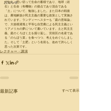
お知らせ
でした。思い切って生命の蓄積であり、地球（岩
石）と生命（有機物）の接点であり混合である
「土」について、勉強しました。また日本の戦後
は、農地解放が民主主義の重要な政策として実施さ
れています。ランディーへスターも「庭の意味論」
で、大規模灌漑と平等な自営農による民主主義とい
うアメリカの夢について書いています。土と民主主
義、庭のくろぼく土を掘り返し、宮前区の名産であ
る「のらぼう菜」を食べつつ、考えをめぐらしまし
た。そして「土肥」という名前も、改めて誇らしく
思った次第です。
レクチャー・講演
すべて表示
最新記事