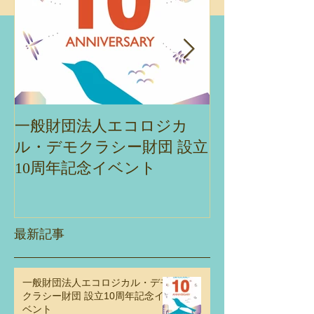
まちづくりはスケールア
のまち育て×エ
ップする」 第12回パシフ
ル・デモクラシ
ィックリム・コミュニテ
に触れるまちの
ィデザイン会議2023 at 東
とは」
京
一般財団法人エコロジカ
エコデモ財団主
ル・デモクラシー財団 設立
ナー「ネイチ
10周年記念イベント
ブを実現する
観・エコロジ
ラシーとの交
性」
最新記事
一般財団法人エコロジカル・デモ
クラシー財団 設立10周年記念イ
ベント