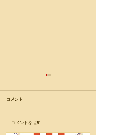
コメント
特集記事
コメントを追加…
「エコロジカル・デモク
エコデモ財団主
ラシー：人々の心に触れ
インセミナー「