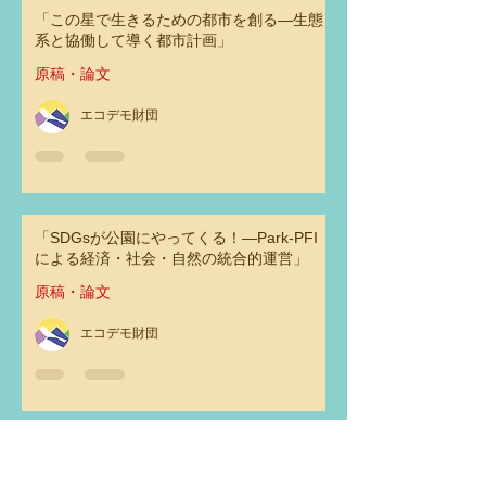
「この星で生きるための都市を創る―生態
系と協働して導く都市計画」
原稿・論文
エコデモ財団
「SDGsが公園にやってくる！―Park-PFI
による経済・社会・自然の統合的運営」
原稿・論文
エコデモ財団
オンライン講座「グリーフがつなげる物
語」第３回 「私たちがグリーフを受け止