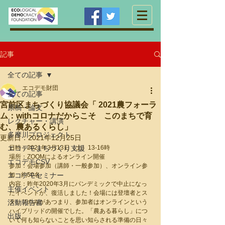
記事
全ての記事
エコデモ財団
全ての記事
宮前区まちづくり協議会「 2021農フォーラ
原稿・論文
ム：withコロナだからこそ このまちで育
レクチャー・講演
む、農あるくらし」
多摩川プロジェクト
更新日：
2021年12月25日
エコデモまちづくり支援
日時：2021年3月13日（土）13-16時
場所：ZOOMによるオンライン開催
エコデモCSV
参加：会場参加（講師・一般参加）、オンライン参
エコデモセミナー
加　約50名
内容：昨年2020年3月にパンデミックで中止になっ
主催イベント
たイベントが、復活しました！会場には登壇者とス
活動報告書
タッフのみがあつまり、参加者はオンラインという
ハイブリッドの開催でした。「農ある暮らし」につ
出版
いて何も知らないことを思い知らされる準備の日々