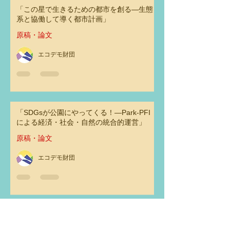
「この星で生きるための都市を創る―生態
系と協働して導く都市計画」
原稿・論文
エコデモ財団
「SDGsが公園にやってくる！―Park-PFI
による経済・社会・自然の統合的運営」
原稿・論文
エコデモ財団
オンライン講座「グリーフがつなげる物
語」第３回 「私たちがグリーフを受け止