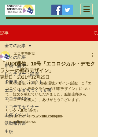
記事
全ての記事
エコデモ財団
全ての記事
「JUDI通信」10号「エコロジカル・デモク
原稿・論文
ラシーの都市デザイン」
レクチャー・講演
更新日：
2021年12月25日
多摩川プロジェクト
「JUDI通信」10号（都市環境デザイン会議）に「エ
コロジカル・デモクラシーの都市デザイン」につい
エコデモまちづくり支援
て、短文を載せていただきました。服部圭郎さん
エコデモCSV
（エコデモ応援人）、ありがとうございます。
エコデモセミナー
リンク・JUDI通信：
主催イベント
https://hattorikeiro.wixsite.com/judi-
international/news
活動報告書
出版