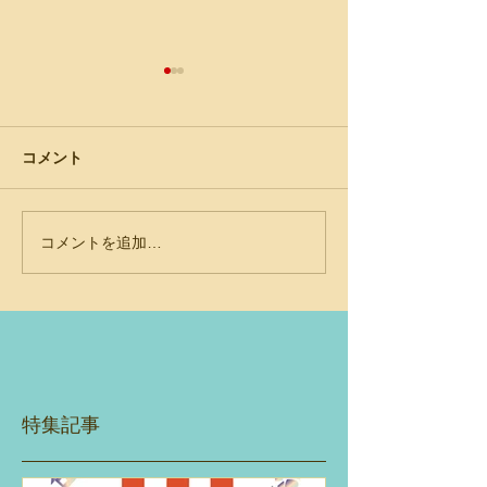
「SDGsが公園にやってく
る！―Park-PFIによる経
済・社会・自然の統合的
（一社）日本公園緑地協会・
コメント
運営」
機関紙『公園緑地』No82-
3（2021年12月号）土肥真人
（2021） 『公園緑地』に執
コメントを追加…
新刊発行「新し
筆の機会をいただきました。
形、世界が変わ
公園とSDGsをテーマとする
に：日本のエコ
特集号に、エコデモの視点か
めの８つのフレ
ら挑戦しました。公園や緑地
ク」
を、自然資源と社会資源そし
て経済活動の場として捉え
て...
特集記事