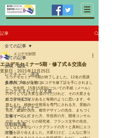
記事
全ての記事
エコデモ財団
全ての記事
エコデモセミナー5期・修了式＆交流会
原稿・論文
更新日：
2021年12月25日
レクチャー・講演
エコデモセミナー5期が終了しました。12名の受講
多摩川プロジェクト
生の内、9名が見事にエコデモ修了証を手にされまし
た。半年間、15章15原則についての手紙（メール）
エコデモまちづくり支援
のやりとりは大変な道のりだけれど、その大変さを
エコデモCSV
経て分かることがあると毎期のように思います。今
期もまた、植物や生態系を専門にされる方、景観の
エコデモセミナー
先生、建築の先生、都市デザインの先生、まちづく
主催イベント
りをリードしてきた方、市役所の方、開発コンサル
の方、まちづくりの研究者、フランス文学の先生、 
活動報告書
などなど多彩なバックグランドの方々と真剣にエコ
出版
デモを語り合えました。大変だけど、こんなに実り