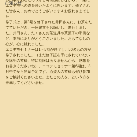
多い事があるだろうかと毎回感謝しながら、一緒に
お知らせ
エコデモへの道を歩いたように思います。修了され
た皆さん、おめでとうございます＆お疲れさまでし
た！
修了式は、第3期を修了された井田さんに、お茶をた
てていただき、一座建立をお願いし、進行しまし
た。井田さん、たくさんお茶道具や茶菓子の準備な
ど、本当にありがとうございました。おもてなしの
心が、心に触れました。
エコデモセミナーは1－5期が終了し、50名もの方が
修了されました。（まだ修了証を手にされていない
受講生の皆様、特に期限はありませんから、感想を
お書きくださいね）。エコデモセミナー第6期は、3
月中旬から開始予定です。応援人の皆様もぜひ参加
をご検討くださいませ。またこの人を、という方を
推薦してくださいませ。