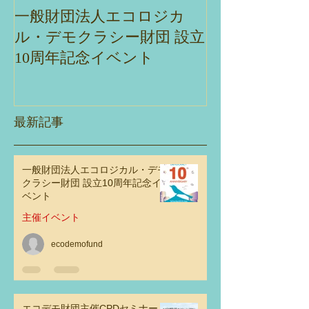
一般財団法人エコロジカ
エコデモ財団主
ル・デモクラシー財団 設立
ナー「ネイチ
10周年記念イベント
ブを実現する
観・エコロジ
ラシーとの交
性」
最新記事
一般財団法人エコロジカル・デモ
クラシー財団 設立10周年記念イ
ベント
主催イベント
ecodemofund
エコデモ財団主催CPDセミナー