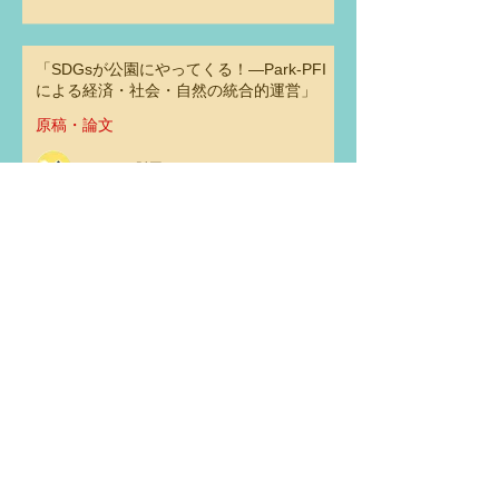
「SDGsが公園にやってくる！―Park-PFI
による経済・社会・自然の統合的運営」
原稿・論文
エコデモ財団
オンライン講座「グリーフがつなげる物
語」第３回 「私たちがグリーフを受け止
め、育むということ」
レクチャー・講演
エコデモ財団
アーカイブ