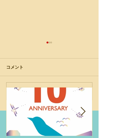
コメント
コメントを追加…
エコデモ財団主催CPDセ
エコロジカルデ
ミナー「ネイチャーポジ
ー×大岡山 4回
ティブを実現する川づく
ジウム 2024秋
り：景観・エコロジカ
ル・デモクラシーとの交
点その可能性」