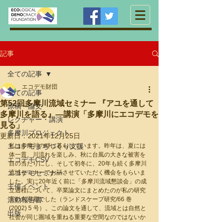
記事
全ての記事
エコデモ財団
全ての記事
第52回多摩川流域セミナー 『アユを通して
原稿・論文
多摩川を語る』―講演「多摩川にエコデモを
レクチャー・講演
見る」
多摩川プロジェクト
更新日：
2021年12月25日
エコデモまちづくり支援
私は多摩川の畔に暮らしています。昨年は、夏には
体一貫、川流れを楽しみ、秋に台風の大きな被害を
エコデモCSV
目の当たりにし、そして初冬に、20年も続く多摩川
エコデモセミナー
流域セミナーでお話させていただく機会をもらいま
した。実に20年近く前に「多摩川流域懇談会」の成
主催イベント
立過程について、卒業論文にまとめたのが私の研究
活動報告書
室の六宮君でした（ランドスケープ研究/66 巻 
(2002) 5 号）。この論文を通して、流域とは自然と
出版
社会が同じ圏域を重ねる重要な空間なのではないか