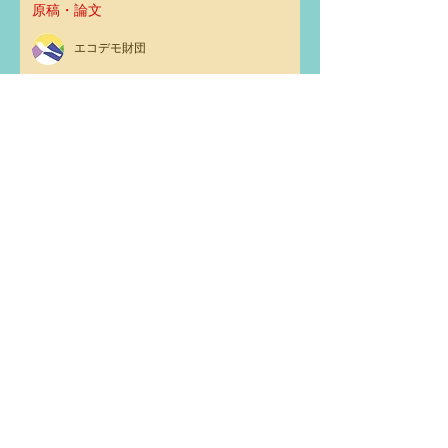
原稿・論文
エコデモ財団
オンライン講座「グリーフがつなげる物
語」第３回 「私たちがグリーフを受け止
め、育むということ」
レクチャー・講演
エコデモ財団
アーカイブ
2026年1月
（1）
1件の記事
2025年5月
（1）
1件の記事
2024年8月
（1）
1件の記事