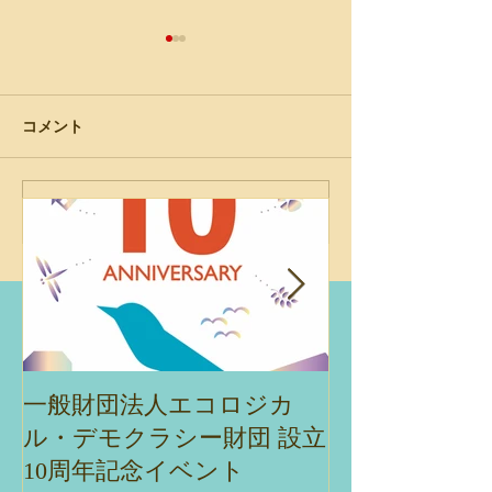
コメント
Ecological Democracy
コメントを追加…
「エコロジカル
:Touch the people's
ラシー：人々の
hearts, Scale up
まちづくりはス
Machizukuri
ップする」 第1
ィックリム・コ
ィデザイン会議202
京
一般財団法人エコロジカ
エコデモ財団主
ル・デモクラシー財団 設立
ナー「ネイチ
10周年記念イベント
ブを実現する