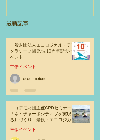
観・エコロジ
ラシーとの交
性」
最新記事
一般財団法人エコロジカル・デモ
クラシー財団 設立10周年記念イ
ベント
主催イベント
ecodemofund
エコデモ財団主催CPDセミナー
「ネイチャーポジティブを実現す
る川づくり：景観・エコロジカ
ル・デモクラシーとの交点その可
主催イベント
能性」