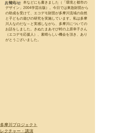
お知らせ
と確信し、本などにも書きました（「環境と都市の
デザイン」2004学芸出版）。今日では東急財団から
の助成を受けて、エコデモ財団が多摩川流域の自然
と子どもの遊びの研究を実施しています。私は多摩
川人なのだな～と実感しながら、多摩川についての
お話をしました。きぬたまあそび村の上原幸子さん
（エコデモ応援人）、素晴らしい機会を頂き、あり
がとうございました。
多摩川プロジェクト
レクチャー・講演