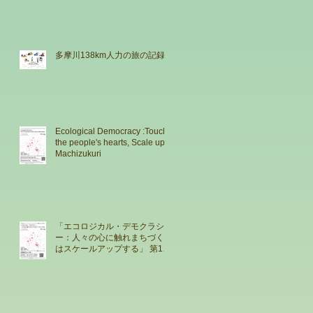
多摩川138km人力の旅の記録
Ecological Democracy :Touch
the people's hearts, Scale up
Machizukuri
「エコロジカル・デモクラシ
ー：人々の心に触れまちづくり
はスケールアップする」 第12
回パシフィックリム・コミュニ
ティデザイン会議2023 at 東京