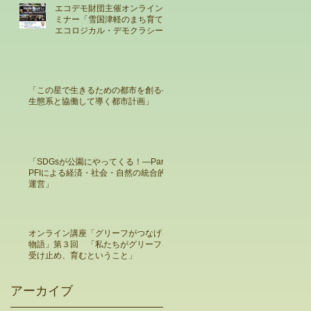
エコデモ財団主催オンラインセ
ミナー「雪国津軽のまち育て×
エコロジカル・デモクラシー:
人の心に触れるまちのデザイン
とは」
「この星で生きるための都市を創る―
生態系と協働して導く都市計画」
「SDGsが公園にやってくる！―Park-
PFIによる経済・社会・自然の統合的
運営」
オンライン講座「グリーフがつなげる
物語」第３回 「私たちがグリーフを
受け止め、育むということ」
アーカイブ