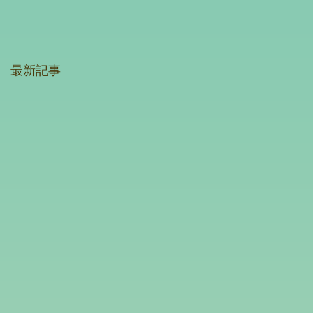
念イベント
実現する川づくり：
景観・エコロジカ
ル・デモクラシーと
最新記事
の交点その可能性」