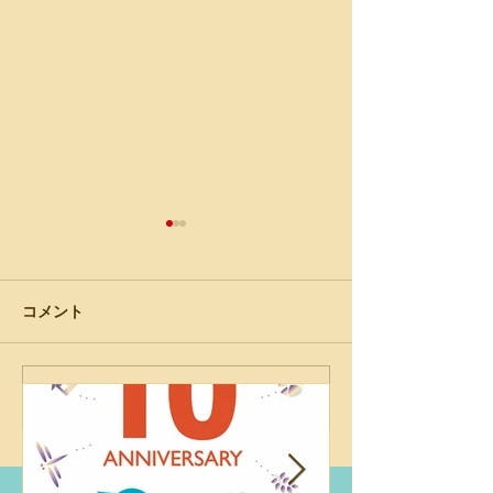
コメント
コメントを追加…
「エコロジカル・デモク
エコデモ財団主
ラシー：人々の心に触れ
インセミナー「
まちづくりはスケールア
のまち育て×エ
ップする」 第12回パシフ
ル・デモクラシ