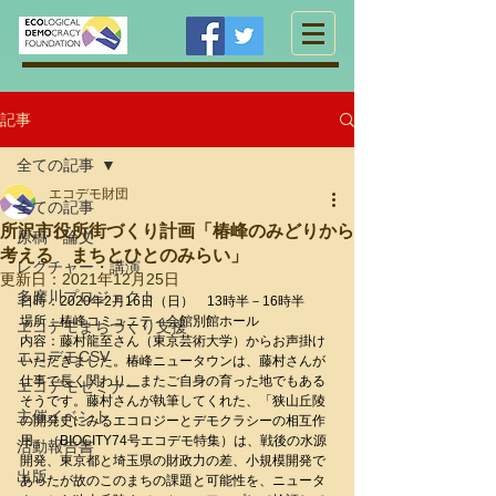
記事
全ての記事
エコデモ財団
全ての記事
所沢市役所街づくり計画「椿峰のみどりから
原稿・論文
考える まちとひとのみらい」
レクチャー・講演
更新日：
2021年12月25日
多摩川プロジェクト
日時：2020年2月16日（日）　13時半－16時半
場所：椿峰コミュニティ会館別館ホール
エコデモまちづくり支援
内容：藤村龍至さん（東京芸術大学）からお声掛け
エコデモCSV
いただきました。椿峰ニュータウンは、藤村さんが
仕事で長く関わり、またご自身の育った地でもある
エコデモセミナー
そうです。藤村さんが執筆してくれた、「狭山丘陵
主催イベント
の開発史にみるエコロジーとデモクラシーの相互作
用」（BIOCITY74号エコデモ特集）は、戦後の水源
活動報告書
開発、東京都と埼玉県の財政力の差、小規模開発で
出版
あったが故のこのまちの課題と可能性を、ニュータ