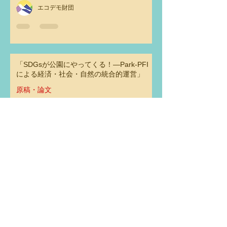
エコデモ財団
「SDGsが公園にやってくる！―Park-PFI
による経済・社会・自然の統合的運営」
原稿・論文
エコデモ財団
オンライン講座「グリーフがつなげる物
語」第３回 「私たちがグリーフを受け止
め、育むということ」
レクチャー・講演
エコデモ財団