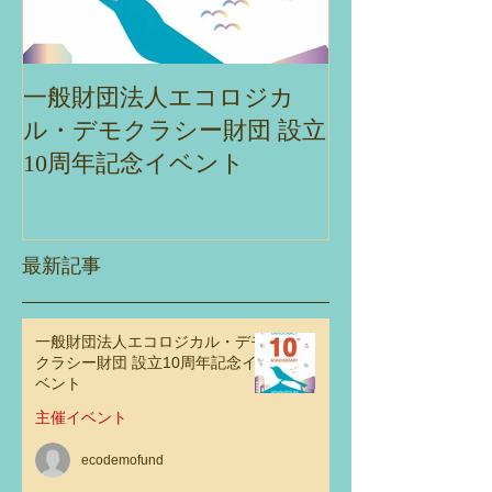
ィックリム・コミュニテ
に触れるまちの
ィデザイン会議2023 at 東
とは」
京
一般財団法人エコロジカ
エコデモ財団主
ル・デモクラシー財団 設立
ナー「ネイチ
10周年記念イベント
ブを実現する
観・エコロジ
ラシーとの交
性」
最新記事
一般財団法人エコロジカル・デモ
クラシー財団 設立10周年記念イ
ベント
主催イベント
ecodemofund