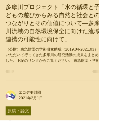
2021年3月21日
多摩川プロジェクト
多摩川プロジェクト「水の循環と子
どもの遊びからみる自然と社会との
つながりとその価値について―多摩
川流域の自然環境保全に向けた流域
連携の可能性に向けて」
（公財）東急財団の学術研究助成（2019.04-2021.03）を
いただいて行ってきた多摩川の研究活動の成果をまとめま
した。下記のリンクからご覧ください。 東急財団・学術研
究成果リスト（2021年、No361）：
https://foundation.tokyu.co.jp...
エコデモ財団
2021年2月1日
原稿・論文