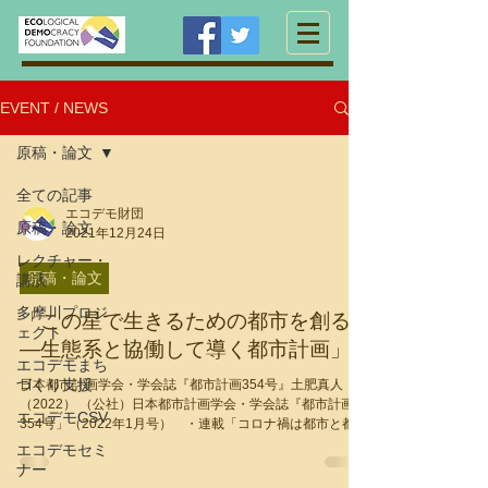
EVENT / NEWS
原稿・論文
全ての記事
エコデモ財団
原稿・論文
2021年12月24日
レクチャー・
原稿・論文
講演
多摩川プロジ
「この星で生きるための都市を創る
ェクト
―生態系と協働して導く都市計画」
エコデモまち
づくり支援
日本都市計画学会・学会誌『都市計画354号』土肥真人
（2022） （公社）日本都市計画学会・学会誌『都市計画
エコデモCSV
354号」（2022年1月号） ・連載「コロナ禍は都市と都市
計画をどのように変えるのか？」に、執筆の機会をいただ
エコデモセミ
きました。この１年半、感染症に耐える都市をエコデモの
ナー
仲...