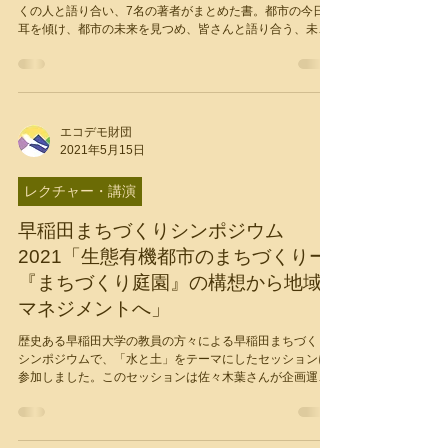
発行日： 2021年8月9日​ パンデミックと都市について多
くの人と語り合い、7名の著者がまとめた書。都市の今日に
耳を傾け、都市の未来を見つめ、皆さんと語り合う、未
完・進行形の本です！ エコデモ財団では、2020年4⁻6月に
エコデモ特別セミナーを開催し（50名のご参加）…
エコデモ財団
2021年5月15日
レクチャー・講演
早稲田まちづくりシンポジウム
2021「生態有機都市のまちづくりー
『まちづくり庭園』の構想から地域
マネジメントへ」
歴史ある早稲田大学の教員の方々による早稲田まちづくり
シンポジウムで、「水と土」をテーマにしたセッションに
参加しました。このセッションは佐々木葉さんが企画運営
されました。また資料として「土と文化と都市生態系：生