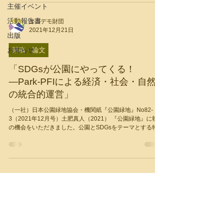
主催イベント
活動報告書
エコデモ財団
2021年12月21日
出版
お知らせ
原稿・論文
「SDGsが公園にやってくる！
―Park-PFIによる経済・社会・自然
の統合的運営」
（一社）日本公園緑地協会・機関紙『公園緑地』No82-
3（2021年12月号）土肥真人（2021） 『公園緑地』に執筆
の機会をいただきました。公園とSDGsをテーマとする特集
号に、エコデモの視点から挑戦しました。公園や緑地を、
自然資源と社会資源そして経済活動の場として捉えて...