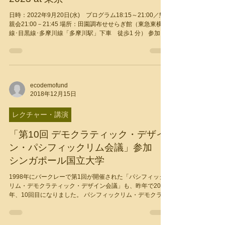
ルアップする」 第12回パシフィック
リム・コミュニティデザイン会議
2023 at 東京
日時：2022年9月20日(水) プログラム18:15～21:00／懇
親会21:00－21:45 場所：田園調布せせらぎ館（東急東横
線･目黒線･多摩川線「多摩川駅」下車 徒歩1 分） 参加
費：一般1,000円、学生無料 申込：下記Payventのサイトよ
りお申込下さい（9/...
ecodemofund
2018年12月15日
レクチャー・講演
「第10回 デモクラティック・デザイ
ン・パシフィックリム会議」参加 at
シンガポール国立大学
1998年にバークレーで第1回が開催された「パシフィック
リム・デモクラティック・デザイン会議」も、昨年で20