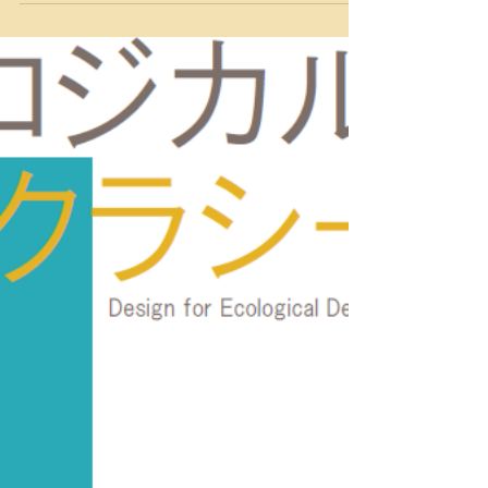
年、10回目になりました。 パシフィックリム・デモクラテ
ィック・デザイン会議：http://prcdnet.org/ キーノートスピ
ーチでのランディーの講演 ”...